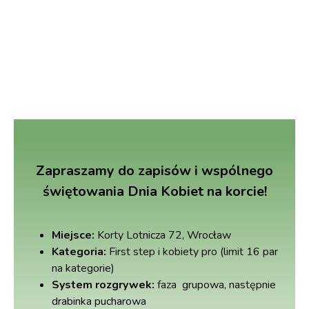
Zapraszamy do zapisów i wspólnego
świętowania Dnia Kobiet na korcie!
Miejsce:
Korty Lotnicza 72, Wrocław
Kategoria:
First step i kobiety pro (limit 16 par
na kategorie)
System rozgrywek:
faza grupowa, następnie
drabinka pucharowa