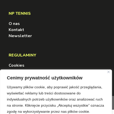
NP TENNIS
O nas
Kontakt
Newsletter
REGULAMINY
Cookies
Polityka Prywatności
Regulamin serwisu
Cenimy prywatność użytkowników
Używamy plików cookie, aby poprawić jakość przeglądania,
wyświetlać reklamy lub treści dostosowane do
indywidualnych potrzeb użytkowników oraz analizować ruch
Copyright NP Tennis Ⓡ 2025
na stronie. Kliknięcie przycisku „Akceptuj wszystkie” oznacza
zgodę na wykorzystywanie przez nas plików cookie.